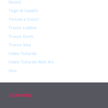
Smalti
Tagli di Capelli
Tinture e Colori
Trucco Labbra
Trucco Occhi
Trucco Viso
Video Tutorial
Video Tutorial Nail Art
Viso
COMPANY