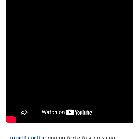
I
capelli corti
hanno un forte fascino su noi