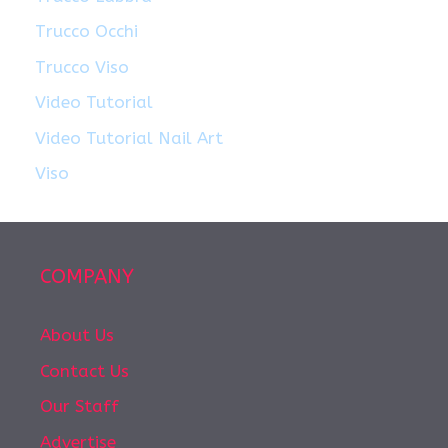
Trucco Occhi
Trucco Viso
Video Tutorial
Video Tutorial Nail Art
Viso
COMPANY
About Us
Contact Us
Our Staff
Advertise