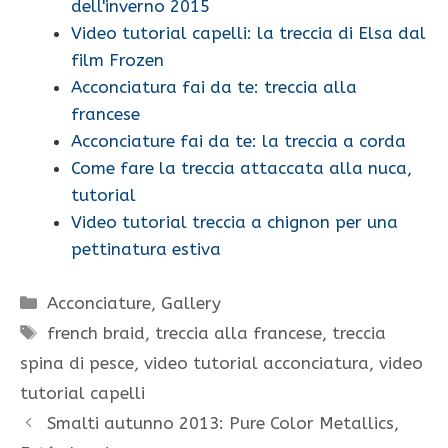
dell'inverno 2015
Video tutorial capelli: la treccia di Elsa dal
film Frozen
Acconciatura fai da te: treccia alla
francese
Acconciature fai da te: la treccia a corda
Come fare la treccia attaccata alla nuca,
tutorial
Video tutorial treccia a chignon per una
pettinatura estiva
Categorie
Acconciature
,
Gallery
Tag
french braid
,
treccia alla francese
,
treccia
spina di pesce
,
video tutorial acconciatura
,
video
tutorial capelli
Smalti autunno 2013: Pure Color Metallics,