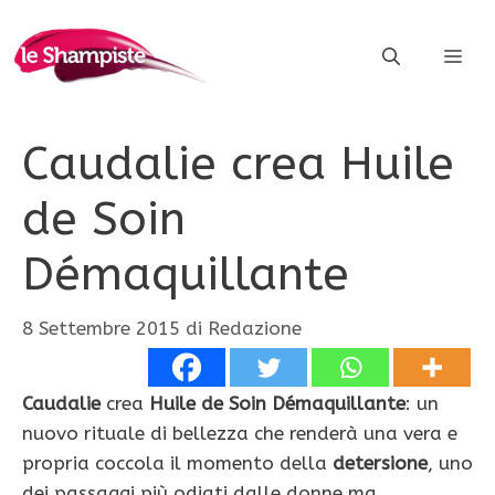
Vai
al
ME
contenuto
Caudalie crea Huile
de Soin
Démaquillante
8 Settembre 2015
di
Redazione
Caudalie
crea
Huile de Soin Démaquillante
: un
nuovo rituale di bellezza che renderà una vera e
propria coccola il momento della
detersione
, uno
dei passaggi più odiati dalle donne ma