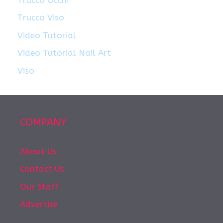
Trucco Viso
Video Tutorial
Video Tutorial Nail Art
Viso
COMPANY
About Us
Contact Us
Our Staff
Advertise