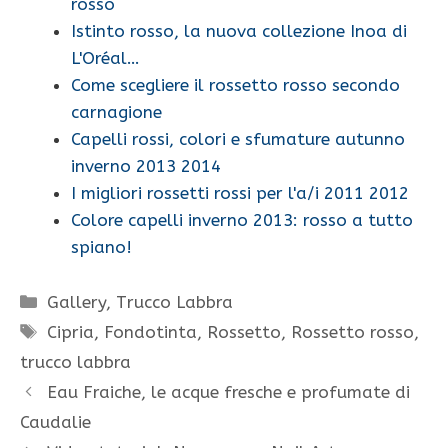
rosso
Istinto rosso, la nuova collezione Inoa di
L'Oréal…
Come scegliere il rossetto rosso secondo
carnagione
Capelli rossi, colori e sfumature autunno
inverno 2013 2014
I migliori rossetti rossi per l'a/i 2011 2012
Colore capelli inverno 2013: rosso a tutto
spiano!
Categorie
Gallery
,
Trucco Labbra
Tag
Cipria
,
Fondotinta
,
Rossetto
,
Rossetto rosso
,
trucco labbra
Eau Fraiche, le acque fresche e profumate di
Caudalie