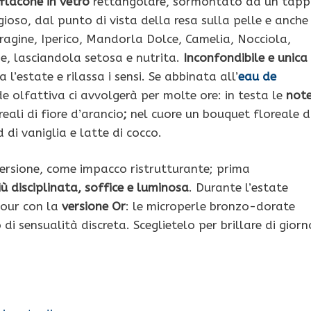
 flacone in vetro
rettangolare, sormontato da un tap
igioso, dal punto di vista della resa sulla pelle e anche
ragine, Iperico, Mandorla Dolce, Camelia, Nocciola,
, lasciandola setosa e nutrita.
Inconfondibile e unica
 l’estate e rilassa i sensi. Se abbinata all’
eau de
de olfattiva ci avvolgerà per molte ore: in testa le
not
ali di fiore d’arancio
;
nel cuore un bouquet floreale d
i vaniglia e latte di cocco.
ersione, come impacco ristrutturante; prima
ù disciplinata, soffice e luminosa
. Durante l’estate
mour con la
versione Or
: le microperle bronzo-dorate
i sensualità discreta. Sceglietelo per brillare di giorn