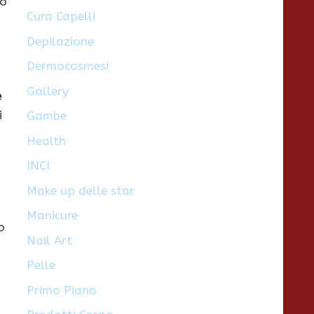
po
Cura Capelli
Depilazione
Dermocosmesi
Gallery
e
i
Gambe
Health
INCI
Make up delle star
Manicure
o
Nail Art
Pelle
Primo Piano