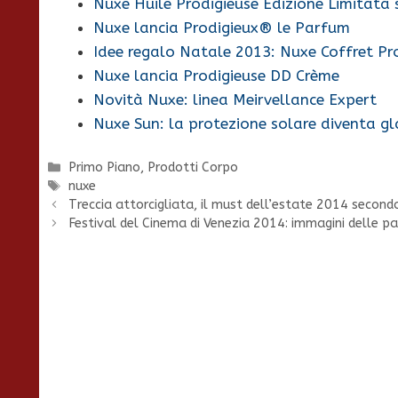
Nuxe Huile Prodigieuse Edizione Limitata s
Nuxe lancia Prodigieux® le Parfum
Idee regalo Natale 2013: Nuxe Coffret Pr
Nuxe lancia Prodigieuse DD Crème
Novità Nuxe: linea Meirvellance Expert
Nuxe Sun: la protezione solare diventa g
Categorie
Primo Piano
,
Prodotti Corpo
Tag
nuxe
Treccia attorcigliata, il must dell’estate 2014 second
Festival del Cinema di Venezia 2014: immagini delle pa