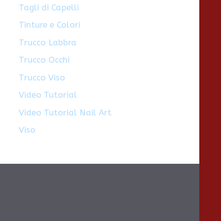
Tagli di Capelli
Tinture e Colori
Trucco Labbra
Trucco Occhi
Trucco Viso
Video Tutorial
Video Tutorial Nail Art
Viso