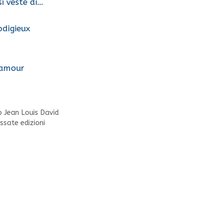
i veste di…
odigieux
lamour
o Jean Louis David
ssate edizioni