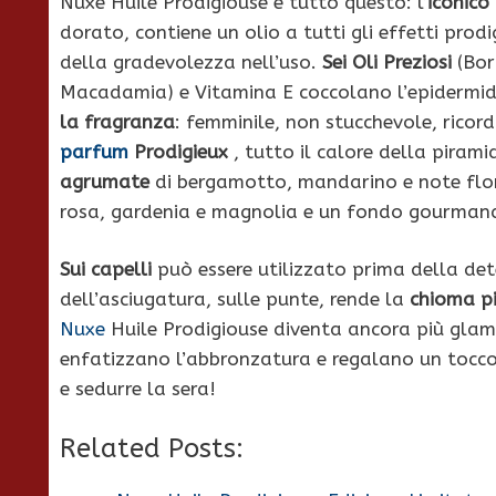
Nuxe Huile Prodigiouse è tutto questo: l’
iconico
dorato, contiene un olio a tutti gli effetti prod
della gradevolezza nell’uso.
Sei Oli Preziosi
(Bor
Macadamia) e Vitamina E coccolano l’epidermide
la fragranza
: femminile, non stucchevole, ricorda
parfum
Prodigieux
, tutto il calore della pirami
agrumate
di bergamotto, mandarino e note flore
rosa, gardenia e magnolia e un fondo gourmand d
Sui capelli
può essere utilizzato prima della det
dell’asciugatura, sulle punte, rende la
chioma pi
Nuxe
Huile Prodigiouse diventa ancora più gla
enfatizzano l’abbronzatura e regalano un tocco d
e sedurre la sera!
Related Posts: