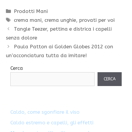
Categorie
Prodotti Mani
Tag
crema mani
,
crema unghie
,
provati per voi
Tangle Teezer, pettina e districa i capelli
senza dolore
Paula Patton ai Golden Globes 2012 con
un’acconciatura tutta da imitare!
Cerca
CERCA
Caldo, come sgonfiare il viso
Caldo estremo e capelli, gli effetti