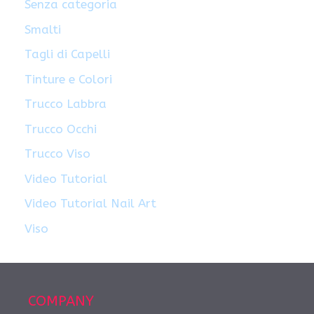
Senza categoria
Smalti
Tagli di Capelli
Tinture e Colori
Trucco Labbra
Trucco Occhi
Trucco Viso
Video Tutorial
Video Tutorial Nail Art
Viso
COMPANY