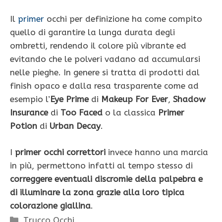
Il
primer
occhi per definizione ha come compito
quello di garantire la lunga durata degli
ombretti, rendendo il colore più vibrante ed
evitando che le polveri vadano ad accumularsi
nelle pieghe. In genere si tratta di prodotti dal
finish opaco e dalla resa trasparente come ad
esempio l’
Eye Prime
di
Makeup For Ever
,
Shadow
Insurance
di
Too Faced
o la classica
Primer
Potion
di
Urban Decay
.
I
primer occhi correttori
invece hanno una marcia
in più, permettono infatti al tempo stesso di
correggere eventuali discromie della palpebra e
di illuminare la zona grazie alla loro tipica
colorazione giallina
.
Categorie
Trucco Occhi