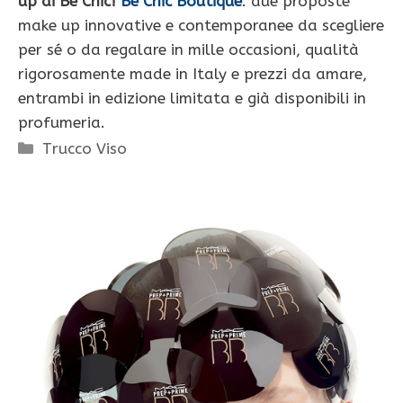
up di Be Chic!
Be Chic Boutique
: due proposte
make up innovative e contemporanee da scegliere
per sé o da regalare in mille occasioni, qualità
rigorosamente made in Italy e prezzi da amare,
entrambi in edizione limitata e già disponibili in
profumeria.
Categorie
Trucco Viso