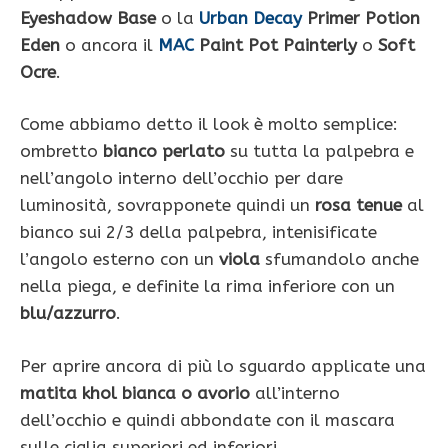
Eyeshadow Base
o la
Urban Decay
Primer Potion
Eden
o ancora il
MAC
Paint Pot Painterly
o
Soft
Ocre
.
Come abbiamo detto il look è molto semplice:
ombretto
bianco perlato
su tutta la palpebra e
nell’angolo interno dell’occhio per dare
luminosità, sovrapponete quindi un
rosa tenue
al
bianco sui 2/3 della palpebra, intenisificate
l’angolo esterno con un
viola
sfumandolo anche
nella piega, e definite la rima inferiore con un
blu/azzurro
.
Per aprire ancora di più lo sguardo applicate una
matita khol bianca o avorio
all’interno
dell’occhio e quindi abbondate con il mascara
sulle ciglia superiori ed inferiori.