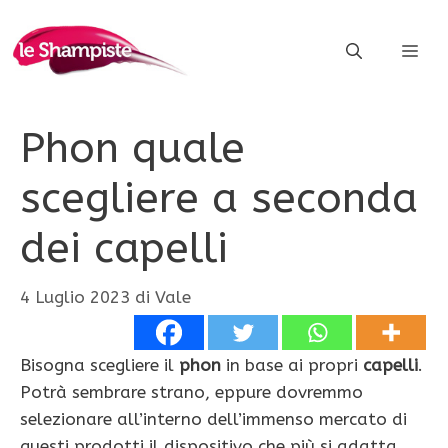
Vai
al
ME
contenuto
Phon quale
scegliere a seconda
dei capelli
4 Luglio 2023
di
Vale
Bisogna scegliere il
phon
in base ai propri
capelli
.
Potrà sembrare strano, eppure dovremmo
selezionare all’interno dell’immenso mercato di
questi prodotti il dispositivo che più si adatta