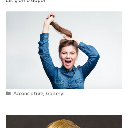
del giorno dopo!
Categorie
Acconciature
,
Gallery