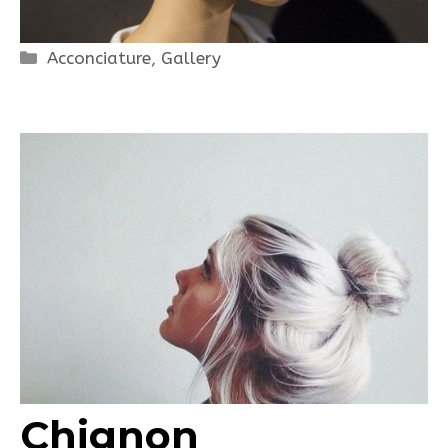
Categorie
Acconciature
,
Gallery
Chignon