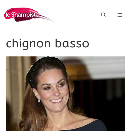
Vai
al
ME
contenuto
chignon basso