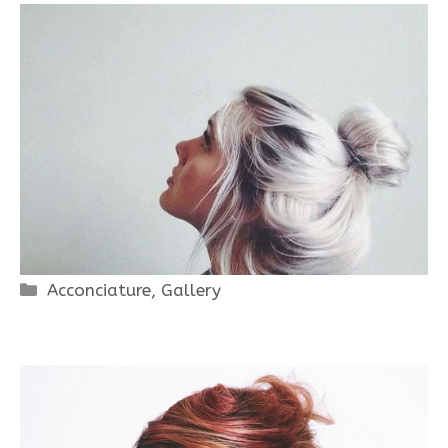
Categorie
Acconciature
,
Gallery