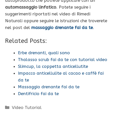
autoprodotto che potrete applicare con un
automassaggio linfatico
. Potete seguire i
suggerimenti riportati nel video di Rimedi
Naturali oppure seguire le istruzioni che troverete
nel post del
massaggio drenante fai da te
.
Related Posts:
Erbe drenanti, quali sono
Thalasso scrub fai da te con tutorial video
Slimcup, la coppetta anticellutite
Impacco anticellulite al cacao e caffè fai
da te
Massaggio drenante fai da te
Dentifricio fai da te
Categorie
Video Tutorial