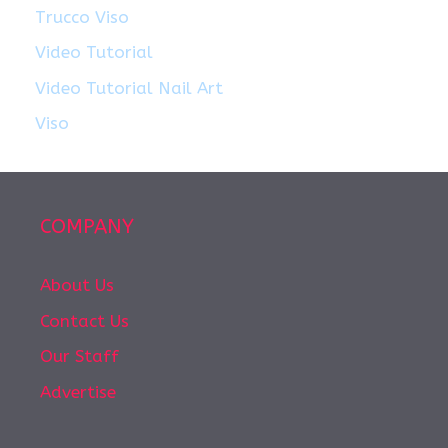
Trucco Viso
Video Tutorial
Video Tutorial Nail Art
Viso
COMPANY
About Us
Contact Us
Our Staff
Advertise