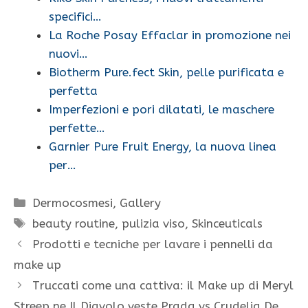
specifici…
La Roche Posay Effaclar in promozione nei
nuovi…
Biotherm Pure.fect Skin, pelle purificata e
perfetta
Imperfezioni e pori dilatati, le maschere
perfette…
Garnier Pure Fruit Energy, la nuova linea
per…
Categorie
Dermocosmesi
,
Gallery
Tag
beauty routine
,
pulizia viso
,
Skinceuticals
Prodotti e tecniche per lavare i pennelli da
make up
Truccati come una cattiva: il Make up di Meryl
Streep ne Il Diavolo veste Prada vs Crudelia De