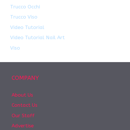
Trucco Occhi
Trucco Viso
Video Tutorial
Video Tutorial Nail Art
Viso
COMPANY
About Us
Contact Us
Our Staff
Advertise