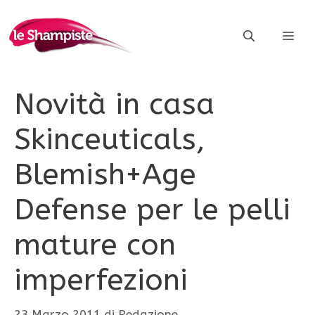
Vai
al
ME
contenuto
Novità in casa
Skinceuticals,
Blemish+Age
Defense per le pelli
mature con
imperfezioni
23 Marzo 2011
di
Redazione