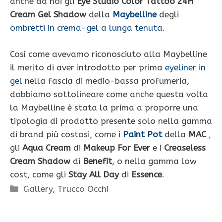
anche da noi gli
Eye Studio Color Tattoo 24H
Cream Gel Shadow
della
Maybelline
degli
ombretti in crema-gel a lunga tenuta
.
Così come avevamo riconosciuto alla Maybelline
il merito di aver introdotto per prima
eyeliner in
gel
nella fascia di medio-bassa profumeria,
dobbiamo sottolineare come anche questa volta
la Maybelline è stata la prima a proporre una
tipologia di prodotto presente solo nella gamma
di brand più costosi, come i
Paint Pot
della
MAC
,
gli
Aqua Cream
di
Makeup For Ever
e i
Creaseless
Cream Shadow
di
Benefit
, o nella gamma low
cost, come gli
Stay All Day
di
Essence
.
Categorie
Gallery
,
Trucco Occhi