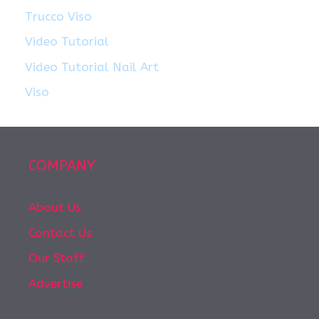
Trucco Viso
Video Tutorial
Video Tutorial Nail Art
Viso
COMPANY
About Us
Contact Us
Our Staff
Advertise