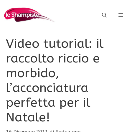
Vai
al
ME
contenuto
Video tutorial: il
raccolto riccio e
morbido,
l’acconciatura
perfetta per il
Natale!
16 Dicembre 2011
di
Redazione