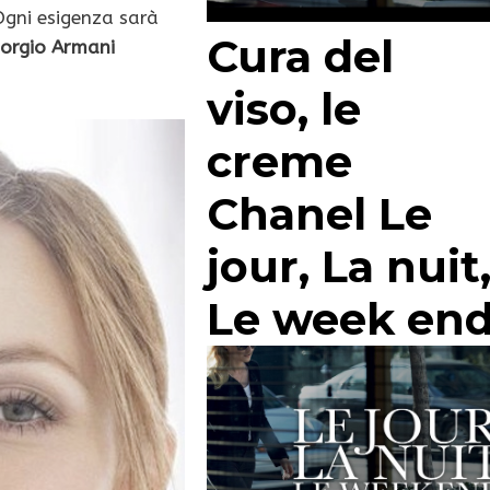
Ogni esigenza sarà
Cura del
iorgio Armani
viso, le
creme
Chanel Le
jour, La nuit
Le week en