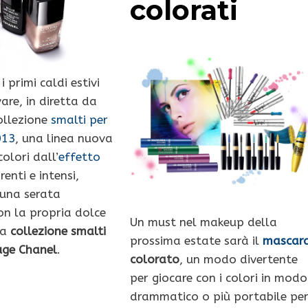
colorati
i primi caldi estivi
are, in diretta da
collezione
smalti per
013
, una linea nuova
olori dall’
effetto
renti e intensi,
 una serata
on la propria dolce
Un must nel makeup della
la
collezione smalti
prossima estate sarà il
mascar
uge Chanel
.
colorato
, un modo divertente
per giocare con i colori in modo
drammatico o più portabile pe