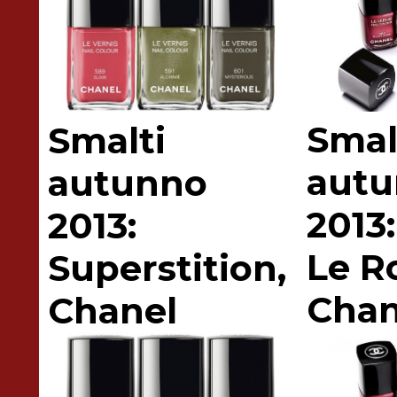
Smal
Smalti
aut
autunno
2013
2013:
Le R
Superstition,
Chan
Chanel