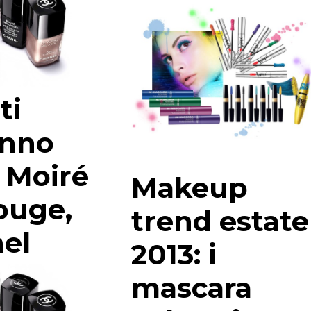
ti
unno
: Moiré
Makeup
ouge,
trend estate
el
2013: i
mascara