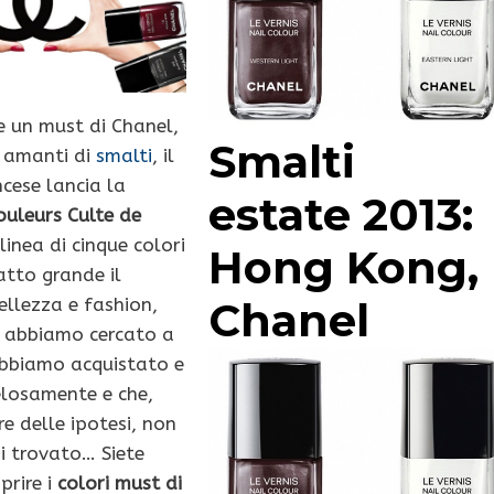
se un must di Chanel,
Smalti
e amanti di
smalti
, il
cese lancia la
estate 2013:
ouleurs Culte de
linea di cinque colori
Hong Kong,
tto grande il
Chanel
ellezza e fashion,
e abbiamo cercato a
abbiamo acquistato e
elosamente e che,
re delle ipotesi, non
 trovato… Siete
prire i
colori must di