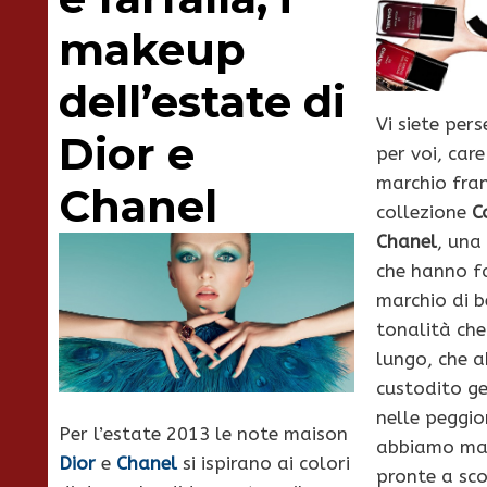
makeup
dell’estate di
Vi siete per
Dior e
per voi, car
marchio fran
Chanel
collezione
C
Chanel
, una 
che hanno fa
marchio di b
tonalità ch
lungo, che 
custodito g
nelle peggio
Per l’estate 2013 le note maison
abbiamo mai
Dior
e
Chanel
si ispirano ai colori
pronte a sco