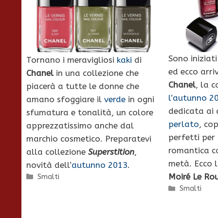
Sono iniziati 
Tornano i meravigliosi
kaki
di
ed ecco arriv
Chanel
in una collezione che
Chanel
, la 
piacerà a tutte le donne che
l’autunno 2
amano sfoggiare il
verde
in ogni
dedicata ai c
sfumatura e tonalità, un colore
perlato
, cop
apprezzatissimo anche dal
perfetti per
marchio cosmetico. Preparatevi
romantica c
alla collezione
Superstition
,
metà. Ecco 
novità dell’
autunno 2013
.
Moiré Le Ro
Categorie
Smalti
Categorie
Smalti