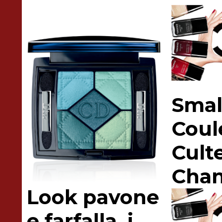
Smal
Coul
Cult
Chan
Look pavone
e farfalla, i