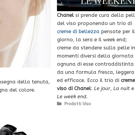
Chanel
si prende cura della pel
del viso proponendo un trio di
creme di bellezza
pensate per i
giorno, la sera e il week end;
creme da stendere sulla pelle i
momenti diversi della giornata
ognuna di esse contraddistinta
da una formula fresca, leggera
ed efficace. Ecco il trio di
crem
insegna della tenuta,
viso di Chanel
:
Le jour
,
La nuit
e
gna del colore.
Le week end
.
Categorie
Prodotti Viso