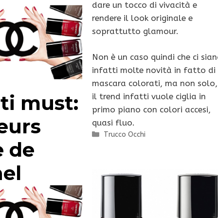
dare un tocco di vivacità e
rendere il look originale e
soprattutto glamour.
Non è un caso quindi che ci sia
infatti molte novità in fatto di
mascara colorati, ma non solo,
ti must:
il trend infatti vuole ciglia in
primo piano con colori accesi,
eurs
quasi fluo.
Categorie
Trucco Occhi
e de
el