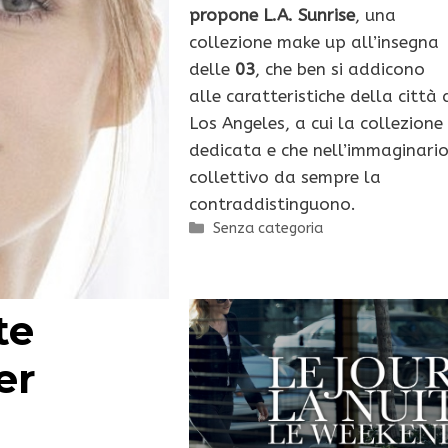
propone L.A. Sunrise
, una
collezione make up all’insegna
delle
03
, che ben si addicono
alle caratteristiche della città 
Los Angeles, a cui la collezione
dedicata e che nell’immaginari
collettivo da sempre la
contraddistinguono.
Categorie
Senza categoria
te
er